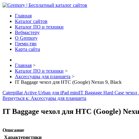
Главная
Каталог сайтов
Каталог ПО и техники
Вебмастеру
О Gremory
Греми-тян
Карта сайта
Главная
>
Каталог ПО и техники
>
Аксессуары для планшета
>
IT Baggage чехол для HTC (Google) Nexus 9, Black
Caterpillar Active Urban для iPad mini
IT Baggage Hard Case чехол 
Вернуться к: Аксессуары для планшета
IT Baggage чехол для HTC (Google) Nexus
Описание
Характеристики