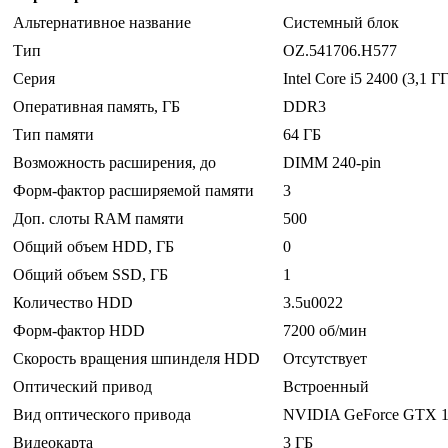
Альтернативное название
Системный блок
Тип
OZ.541706.H577
Серия
Intel Core i5 2400 (3,1 
Оперативная память, ГБ
DDR3
Тип памяти
64 ГБ
Возможность расширения, до
DIMM 240-pin
Форм-фактор расширяемой памяти
3
Доп. слоты RAM памяти
500
Общий объем HDD, ГБ
0
Общий объем SSD, ГБ
1
Количество HDD
3.5u0022
Форм-фактор HDD
7200 об/мин
Скорость вращения шпинделя HDD
Отсутствует
Оптический привод
Встроенный
Вид оптического привода
NVIDIA GeForce GTX 
Видеокарта
3 ГБ