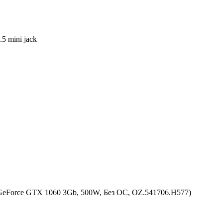
5 mini jack
GeForce GTX 1060 3Gb, 500W, Без ОС, OZ.541706.H577)