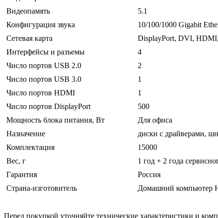
Видеопамять
5.1
Конфигурация звука
10/100/1000 Gigabit Ethe
Сетевая карта
DisplayPort, DVI, HDMI,
Интерфейсы и разъемы
4
Число портов USB 2.0
2
Число портов USB 3.0
1
Число портов HDMI
1
Число портов DisplayPort
500
Мощность блока питания, Вт
Для офиса
Назначение
диски с драйверами, шн
Комплектация
15000
Вес, г
1 год + 2 года сервисн
Гарантия
Россия
Страна-изготовитель
Домашний компьютер Ho
Перед покупкой уточняйте технические характеристики и ком