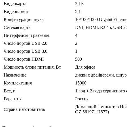
Видеокарта
2 ГБ
Видеопамять
5.1
Конфигурация звука
10/100/1000 Gigabit Etherne
Сетевая карта
DVI, HDMI, RJ-45, USB 2.
Интерфейсы и разъемы
4
Число портов USB 2.0
2
Число портов USB 3.0
1
Число портов HDMI
500
Мощность блока питания, Вт
Для офиса
Назначение
диски с драйверами, шнур
Комплектация
15000
Вес, г
1 год + 2 года сервисног
Гарантия
Россия
Домашний компьютер Home 
Страна-изготовитель
OZ.561971.H577)