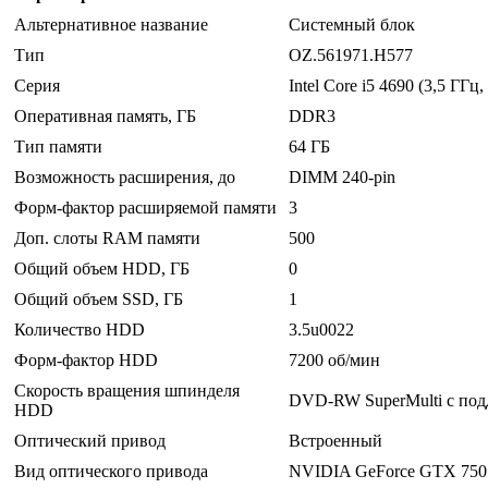
Альтернативное название
Системный блок
Тип
OZ.561971.H577
Серия
Intel Core i5 4690 (3,5 ГГц
Оперативная память, ГБ
DDR3
Тип памяти
64 ГБ
Возможность расширения, до
DIMM 240-pin
Форм-фактор расширяемой памяти
3
Доп. слоты RAM памяти
500
Общий объем HDD, ГБ
0
Общий объем SSD, ГБ
1
Количество HDD
3.5u0022
Форм-фактор HDD
7200 об/мин
Скорость вращения шпинделя
DVD-RW SuperMulti с под
HDD
Оптический привод
Встроенный
Вид оптического привода
NVIDIA GeForce GTX 750