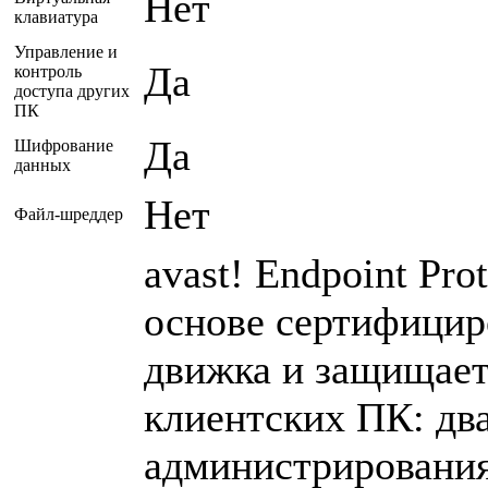
Нет
клавиатура
Управление и
Да
контроль
доступа других
ПК
Да
Шифрование
данных
Нет
Файл-шреддер
avast! Endpoint Pro
основе сертифицир
движка и защищает
клиентских ПК: два
администрирования