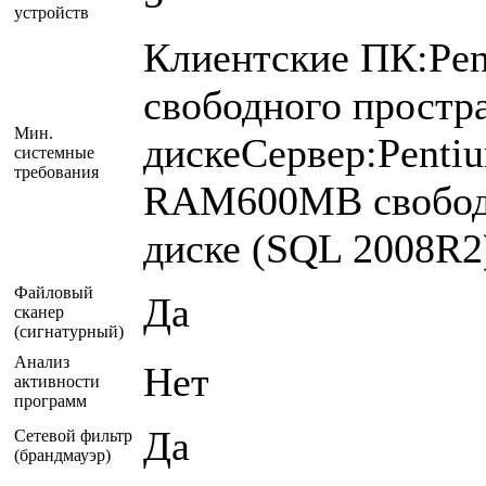
устройств
Клиентские ПК:Pe
свободного простр
Мин.
дискеСервер:Penti
системные
требования
RAM600MB свободн
диске (SQL 2008R2
Файловый
Да
сканер
(сигнатурный)
Анализ
Нет
активности
программ
Да
Сетевой фильтр
(брандмауэр)