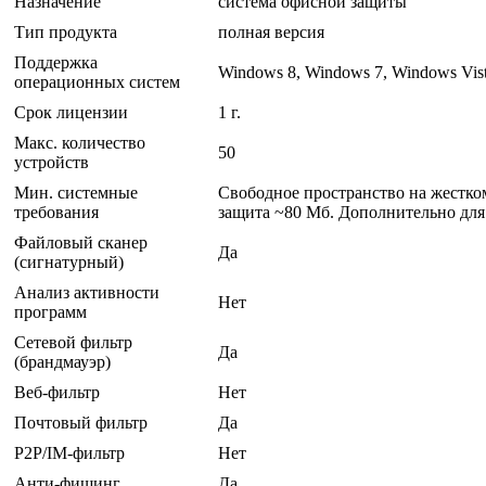
Назначение
система офисной защиты
Тип продукта
полная версия
Поддержка
Windows 8, Windows 7, Windows Vis
операционных систем
Срок лицензии
1 г.
Макс. количество
50
устройств
Мин. системные
Свободное пространство на жестко
требования
защита ~80 Мб. Дополнительно для
Файловый сканер
Да
(сигнатурный)
Анализ активности
Нет
программ
Сетевой фильтр
Да
(брандмауэр)
Веб-фильтр
Нет
Почтовый фильтр
Да
P2P/IM-фильтр
Нет
Анти-фишинг
Да