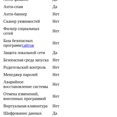
Анти-спам
Да
Анти-баннер
Нет
Сканер уязвимостей
Нет
Фильтр социальных
Нет
сетей
База безопасных
Нет
программ/
сайтов
Защита локальной сети
Да
Безопасная среда запуска
Нет
Родительский контроль
Нет
Менеджер паролей
Нет
Аварийное
Нет
восстановление системы
Отмена изменений,
Нет
внесенных программой
Виртуальная клавиатура
Нет
Шифрование данных
Да