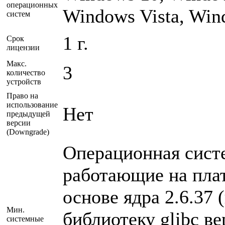
операционных
Windows Vista, Win
систем
1 г.
Срок
лицензии
Макс.
3
количество
устройств
Право на
использование
Нет
предыдущей
версии
(Downgrade)
Операционная сист
работающие на плат
основе ядра 2.6.37
Мин.
библиотеку glibc в
системные