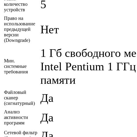
5
количество
устройств
Право на
использование
Нет
предыдущей
версии
(Downgrade)
1 Гб свободного м
Мин.
Intel Pentium 1 ГГ
системные
требования
памяти
Файловый
Да
сканер
(сигнатурный)
Анализ
Да
активности
программ
Да
Сетевой фильтр