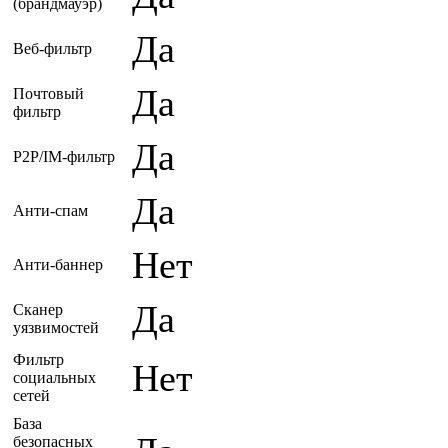
(брандмауэр)
Да
Веб-фильтр
Да
Почтовый
фильтр
Да
P2P/IM-фильтр
Да
Анти-спам
Нет
Анти-баннер
Да
Сканер
уязвимостей
Фильтр
Нет
социальных
сетей
База
безопасных