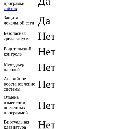
Да
программ/
сайтов
Да
Защита
локальной сети
Нет
Безопасная
среда запуска
Нет
Родительский
контроль
Нет
Менеджер
паролей
Аварийное
Нет
восстановление
системы
Отмена
Нет
изменений,
внесенных
программой
Нет
Виртуальная
клавиатура