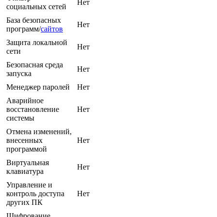
Нет
социальных сетей
База безопасных
Нет
программ/
сайтов
Защита локальной
Нет
сети
Безопасная среда
Нет
запуска
Менеджер паролей
Нет
Аварийное
восстановление
Нет
системы
Отмена изменений,
внесенных
Нет
программой
Виртуальная
Нет
клавиатура
Управление и
контроль доступа
Нет
других ПК
Шифрование