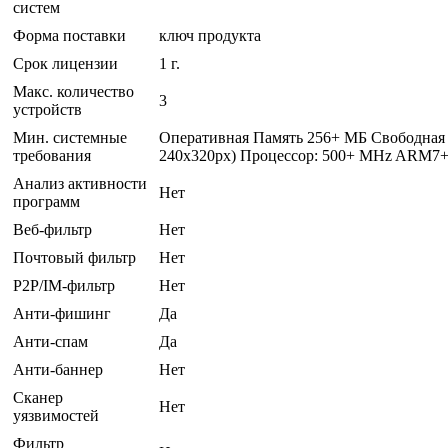
систем
Форма поставки
ключ продукта
Срок лицензии
1 г.
Макс. количество
3
устройств
Мин. системные
Оперативная Память 256+ MБ Свободная 
требования
240х320px) Процессор: 500+ MHz ARM7+
Анализ активности
Нет
программ
Веб-фильтр
Нет
Почтовый фильтр
Нет
P2P/IM-фильтр
Нет
Анти-фишинг
Да
Анти-спам
Да
Анти-баннер
Нет
Сканер
Нет
уязвимостей
Фильтр