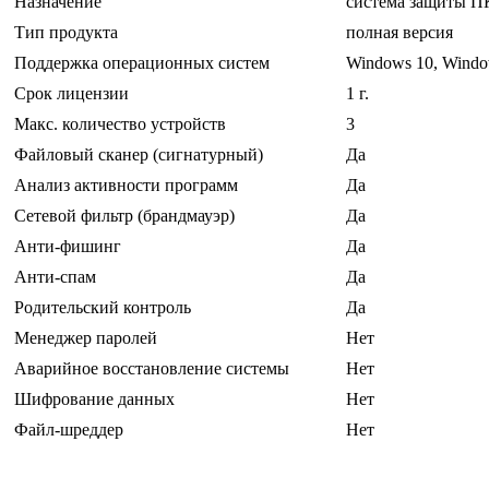
Назначение
система защиты ПК
Тип продукта
полная версия
Поддержка операционных систем
Windows 10, Windo
Срок лицензии
1 г.
Макс. количество устройств
3
Файловый сканер (сигнатурный)
Да
Анализ активности программ
Да
Сетевой фильтр (брандмауэр)
Да
Анти-фишинг
Да
Анти-спам
Да
Родительский контроль
Да
Менеджер паролей
Нет
Аварийное восстановление системы
Нет
Шифрование данных
Нет
Файл-шреддер
Нет