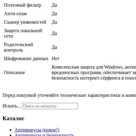
Почтовый фильтр
Да
Анти-спам
Да
Сканер уязвимостей
Да
Защита локальной
Да
сети
Родительский
Да
контроль
Шифрование данных
Нет
Комплексная защита для Windows, антив
Описание
вредоносных программ, обеспечивает з
безопасность интернет-сёрфинга в поиск
Перед покупкой уточняйте технические характеристики и ком
Искать...
Каталог
Антивирусы (новое!)
Антивирусы и безопасность