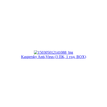
Kaspersky Anti-Virus (3 ПК, 1 год, BOX)