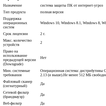
Назначение
система защиты ПК от интернет-угроз
Тип продукта
полная версия
Поддержка
операционных
Windows 10, Windows 8.1, Windows 8, Wi
систем
Срок лицензии
2 г.
Макс. количество
2
устройств
Право на
использование
Нет
предыдущей версии
(Downgrade)
Мин. системные
Операционная система: дистрибутивы GN
требования
2.13 (и выше).Не менее 512 МБ свободн
Файловый сканер
Да
(сигнатурный)
Сетевой фильтр
Да
(брандмауэр)
Веб-фильтр
Да