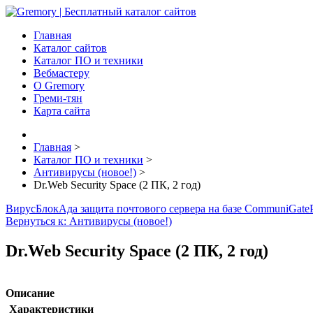
Главная
Каталог сайтов
Каталог ПО и техники
Вебмастеру
О Gremory
Греми-тян
Карта сайта
Главная
>
Каталог ПО и техники
>
Антивирусы (новое!)
>
Dr.Web Security Space (2 ПК, 2 год)
ВирусБлокАда защита почтового сервера на базе CommuniGat
Вернуться к: Антивирусы (новое!)
Dr.Web Security Space (2 ПК, 2 год)
Описание
Характеристики