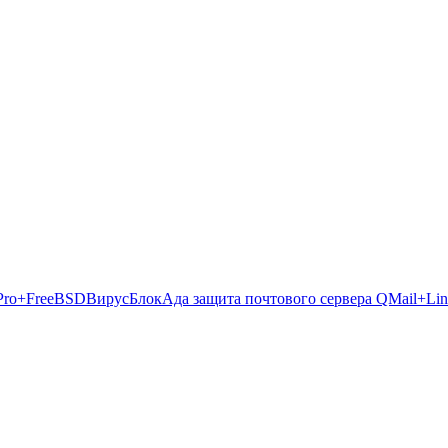
ePro+FreeBSD
ВирусБлокАда защита почтового сервера QMail+Li