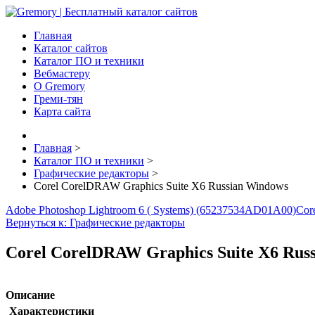
Главная
Каталог сайтов
Каталог ПО и техники
Вебмастеру
О Gremory
Греми-тян
Карта сайта
Главная
>
Каталог ПО и техники
>
Графические редакторы
>
Corel CorelDRAW Graphics Suite X6 Russian Windows
Adobe Photoshop Lightroom 6 ( Systems) (65237534AD01A00)
Cor
Вернуться к: Графические редакторы
Corel CorelDRAW Graphics Suite X6 Rus
Описание
Характеристики