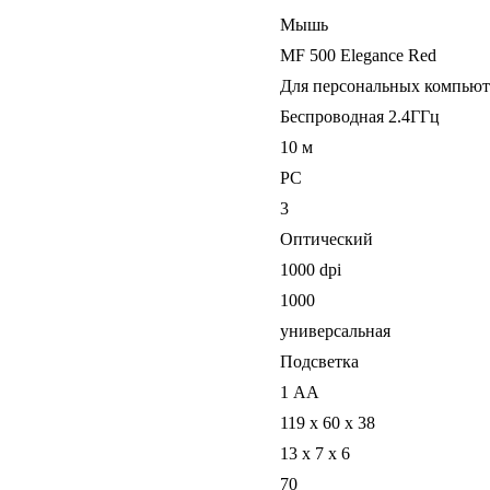
Мышь
MF 500 Elegance Red
Для персональных компьют
Беспроводная 2.4ГГц
10 м
PC
3
Оптический
1000 dpi
1000
универсальная
Подсветка
1 АА
119 х 60 х 38
13 x 7 x 6
70