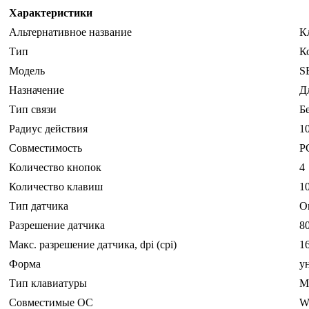
Характеристики
Альтернативное название
К
Тип
К
Модель
S
Назначение
Д
Тип связи
Б
Радиус действия
1
Совместимость
P
Количество кнопок
4
Количество клавиш
1
Тип датчика
О
Разрешение датчика
8
Макс. разрешение датчика, dpi (cpi)
1
Форма
у
Тип клавиатуры
М
Совместимые ОС
Wi