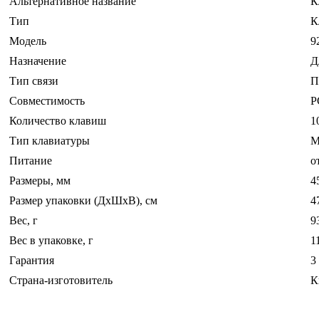
Альтернативное название
К
Тип
К
Модель
9
Назначение
Д
Тип связи
П
Совместимость
P
Количество клавиш
1
Тип клавиатуры
М
Питание
о
Размеры, мм
4
Размер упаковки (ДхШхВ), см
4
Вес, г
9
Вес в упаковке, г
1
Гарантия
3
Страна-изготовитель
К