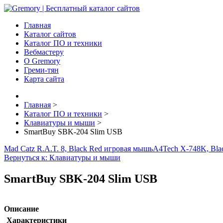
Главная
Каталог сайтов
Каталог ПО и техники
Вебмастеру
О Gremory
Греми-тян
Карта сайта
Главная
>
Каталог ПО и техники
>
Клавиатуры и мыши
>
SmartBuy SBK-204 Slim USB
Mad Catz R.A.T. 8, Black Red игровая мышь
A4Tech X-748K, Bla
Вернуться к: Клавиатуры и мыши
SmartBuy SBK-204 Slim USB
Описание
Характеристики