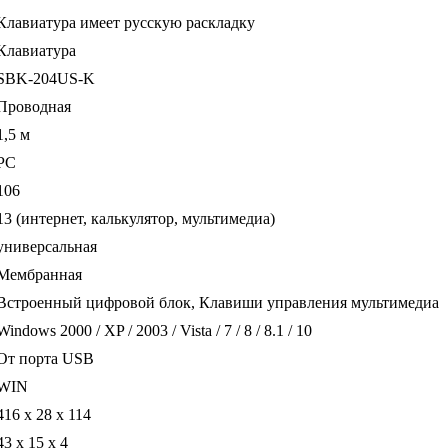
Клавиатура имеет русскую раскладку
Клавиатура
SBK-204US-K
Проводная
1,5 м
PC
106
13 (интернет, калькулятор, мультимедиа)
универсальная
Мембранная
Встроенный цифровой блок, Клавиши управления мультимедиа
Windows 2000 / XP / 2003 / Vista / 7 / 8 / 8.1 / 10
От порта USB
WIN
416 х 28 х 114
43 x 15 x 4