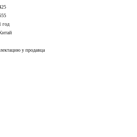
425
555
1 год
Китай
плектацию у продавца