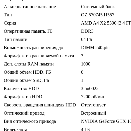
Альтернативное название
Системный блок
Тип
OZ.570745.H557
Серия
AMD A4 X2 5300 (3,4 ГГ
Оперативная память, ГБ
DDR3
Тип памяти
64 ГБ
Возможность расширения, до
DIMM 240-pin
Форм-фактор расширяемой памяти
3
Доп. слоты RAM памяти
1000
Общий объем HDD, ГБ
0
Общий объем SSD, ГБ
1
Количество HDD
3.5u0022
Форм-фактор HDD
7200 об/мин
Скорость вращения шпинделя HDD
Отсутствует
Оптический привод
Встроенный
Вид оптического привода
NVIDIA GeForce GTX 10
Видеокарта
4 ГБ