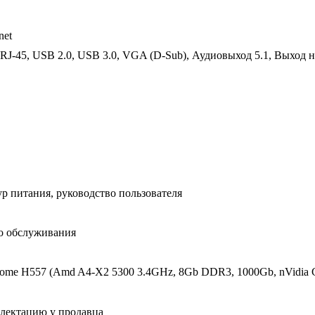
net
 RJ-45, USB 2.0, USB 3.0, VGA (D-Sub), Аудиовыход 5.1, Выход н
р питания, руководство пользователя
го обслуживания
e H557 (Amd A4-X2 5300 3.4GHz, 8Gb DDR3, 1000Gb, nVidia G
плектацию у продавца