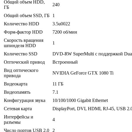
Общий объем HDD,
240
ГБ
Общий объем SSD, ГБ
1
Количество HDD
3.5u0022
Форм-фактор HDD
7200 об/мин
Скорость вращения
1
шпинделя HDD
Количество SSD
DVD-RW SuperMulti с поддержкой Dua
Оптический привод
Встроенный
Вид оптического
NVIDIA GeForce GTX 1080 Ti
привода
Видеокарта
11 ГБ
Видеопамять
7.1
Конфигурация звука
10/100/1000 Gigabit Ethernet
Сетевая карта
DisplayPort, DVI, HDMI, RJ-45, USB 2.
Интерфейсы и
4
разъемы
Число портов USB 2.0
2