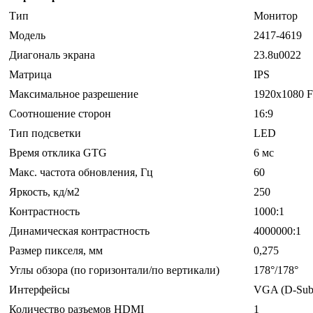
Тип
Монитор
Модель
2417-4619
Диагональ экрана
23.8u0022
Матрица
IPS
Максимальное разрешение
1920x1080 
Соотношение сторон
16:9
Тип подсветки
LED
Время отклика GTG
6 мс
Макс. частота обновления, Гц
60
Яркость, кд/м2
250
Контрастность
1000:1
Динамическая контрастность
4000000:1
Размер пикселя, мм
0,275
Углы обзора (по горизонтали/по вертикали)
178°/178°
Интерфейсы
VGA (D-Sub)
Количество разъемов HDMI
1