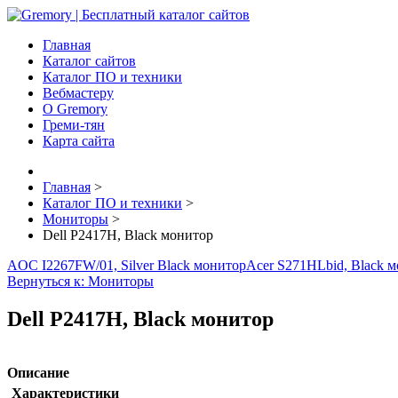
Главная
Каталог сайтов
Каталог ПО и техники
Вебмастеру
О Gremory
Греми-тян
Карта сайта
Главная
>
Каталог ПО и техники
>
Мониторы
>
Dell P2417H, Black монитор
AOC I2267FW/01, Silver Black монитор
Acer S271HLbid, Black 
Вернуться к: Мониторы
Dell P2417H, Black монитор
Описание
Характеристики