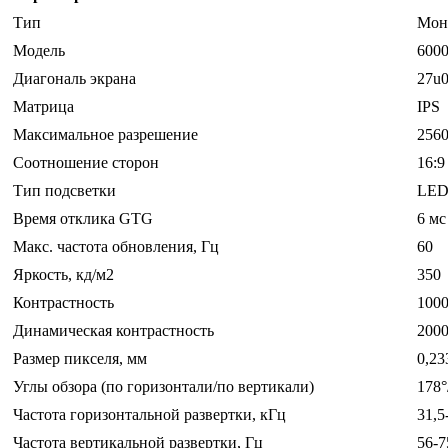
Тип
Мон
Модель
600
Диагональ экрана
27u
Матрица
IPS
Максимальное разрешение
256
Соотношение сторон
16:9
Тип подсветки
LE
Время отклика GTG
6 мс
Макс. частота обновления, Гц
60
Яркость, кд/м2
350
Контрастность
1000
Динамическая контрастность
2000
Размер пикселя, мм
0,23
Углы обзора (по горизонтали/по вертикали)
178°
Частота горизонтальной развертки, кГц
31,5
Частота вертикальной развертки, Гц
56-7