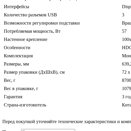
Интерфейсы
Disp
Количество разъемов USB
3
Возможности регулировки подставки
Вращ
Потребляемая мощность, Вт
57
Настенное крепление
100
Особенности
HDCP
Комплектация
Мони
Размеры, мм
639,
Размер упаковки (ДхШхВ), см
72 x
Вес, г
870
Вес в упаковке, г
107
Гарантия
3 го
Страна-изготовитель
Кит
Перед покупкой уточняйте технические характеристики и ком