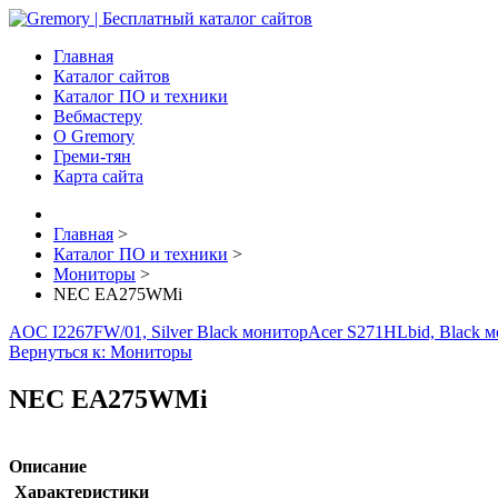
Главная
Каталог сайтов
Каталог ПО и техники
Вебмастеру
О Gremory
Греми-тян
Карта сайта
Главная
>
Каталог ПО и техники
>
Мониторы
>
NEC EA275WMi
AOC I2267FW/01, Silver Black монитор
Acer S271HLbid, Black 
Вернуться к: Мониторы
NEC EA275WMi
Описание
Характеристики