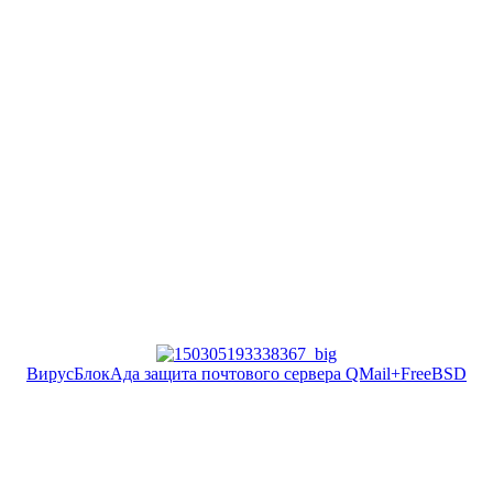
ВирусБлокАда защита почтового сервера QMail+FreeBSD