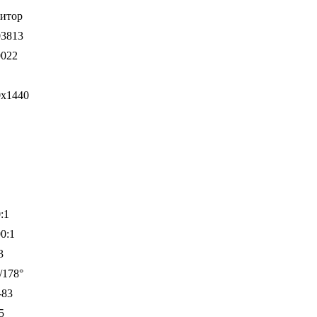
итор
03813
0022
0x1440
D
:1
0:1
3
/178°
-83
5