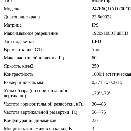
Тип
Монитор
Модель
247E6QDAD (00/01
Диагональ экрана
23.6u0022
Матрица
IPS
Максимальное разрешение
1920x1080 FullHD
Тип подсветки
LED
Время отклика GTG
5 мс
Макс. частота обновления, Гц
60
Яркость, кд/м2
250
Контрастность
1000:1 (статическа
Размер пикселя, мм
0,2715 x 0,2715
Углы обзора (по горизонтали/по
178°/178°
вертикали)
Частота горизонтальной развертки, кГц
30—83
Частота вертикальной развертки, Гц
56—75
Конфигурация динамиков
2.0
Мощность динамиков на канал, Вт
3