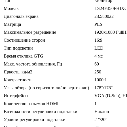
Тип
Монитор
Модель
LS24F350FHIXC
Диагональ экрана
23.5u0022
Матрица
PLS
Максимальное разрешение
1920x1080 Full
Соотношение сторон
16:9
Тип подсветки
LED
Время отклика GTG
4 мс
Макс. частота обновления, Гц
60
Яркость, кд/м2
250
Контрастность
1000:1
Углы обзора (по горизонтали/по вертикали)
178°/178°
Интерфейсы
VGA (D-Sub), 
Количество разъемов HDMI
1
Возможности регулировки подставки
Наклон
Уровни регулировки подставки
-1°/20°