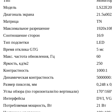
Тип
Монито
Модель
LS22E2
Диагональ экрана
21.5u002
Матрица
TN
Максимальное разрешение
1920x10
Соотношение сторон
16:9
Тип подсветки
LED
Время отклика GTG
5 мс
Макс. частота обновления, Гц
60
Яркость, кд/м2
250
Контрастность
1000:1
Динамическая контрастность
5000000:
Размер пикселя, мм
0,248 х 0
Углы обзора (по горизонтали/по вертикали)
170°/160
Интерфейсы
DVI, VG
Потребляемая мощность, Вт
21 Вт