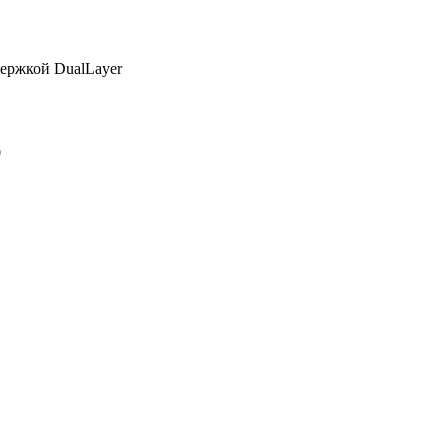
ержкой DualLayer
0