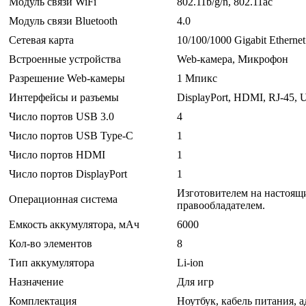
Модуль связи WiFi
802.11b/g/n, 802.11ac
Модуль связи Bluetooth
4.0
Сетевая карта
10/100/1000 Gigabit Ethernet
Встроенные устройства
Web-камера, Микрофон
Разрешение Web-камеры
1 Мпикс
Интерфейсы и разъемы
DisplayPort, HDMI, RJ-45,
Число портов USB 3.0
4
Число портов USB Type-C
1
Число портов HDMI
1
Число портов DisplayPort
1
Изготовителем на настоящи
Операционная система
правообладателем.
Емкость аккумулятора, мАч
6000
Кол-во элементов
8
Тип аккумулятора
Li-ion
Назначение
Для игр
Комплектация
Ноутбук, кабель питания, 