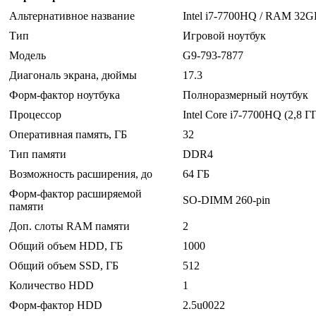
Альтернативное название
Intel i7-7700HQ / RAM 32G
Тип
Игровой ноутбук
Модель
G9-793-7877
Диагональ экрана, дюймы
17.3
Форм-фактор ноутбука
Полноразмерный ноутбук
Процессор
Intel Core i7-7700HQ (2,8 Г
Оперативная память, ГБ
32
Тип памяти
DDR4
Возможность расширения, до
64 ГБ
Форм-фактор расширяемой
SO-DIMM 260-pin
памяти
Доп. слоты RAM памяти
2
Общий объем HDD, ГБ
1000
Общий объем SSD, ГБ
512
Количество HDD
1
Форм-фактор HDD
2.5u0022