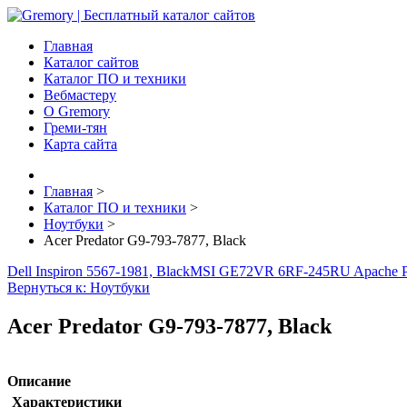
Главная
Каталог сайтов
Каталог ПО и техники
Вебмастеру
О Gremory
Греми-тян
Карта сайта
Главная
>
Каталог ПО и техники
>
Ноутбуки
>
Acer Predator G9-793-7877, Black
Dell Inspiron 5567-1981, Black
MSI GE72VR 6RF-245RU Apache Pr
Вернуться к: Ноутбуки
Acer Predator G9-793-7877, Black
Описание
Характеристики