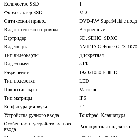
Количество SSD
1
Форм-фактор SSD
M.2
Оптический привод
DVD-RW SuperMulti с подд
Вид оптического привода
Встроенный
Картридер
SD, SDHC, SDXC
Видеокарта
NVIDIA GeForce GTX 107
Тип видеокарты
Дискретная
Видеопамять
8 ГБ
Разрешение
1920x1080 FullHD
Тип подсветки
LED
Покрытие экрана
Матовое
Тип матрицы
IPS
Конфигурация звука
2.1
Устройства ручного ввода
Touchpad, Клавиатура
Особенности устройств ручного
Разноцветная подсветка
ввода