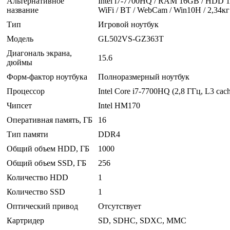
Альтернативное
Intel i7-7700HQ / RAM 16GB / HDD 
название
WiFi / BT / WebCam / Win10H / 2,34кг
Тип
Игровой ноутбук
Модель
GL502VS-GZ363T
Диагональ экрана,
15.6
дюймы
Форм-фактор ноутбука
Полноразмерный ноутбук
Процессор
Intel Core i7-7700HQ (2,8 ГГц, L3 cac
Чипсет
Intel HM170
Оперативная память, ГБ
16
Тип памяти
DDR4
Общий объем HDD, ГБ
1000
Общий объем SSD, ГБ
256
Количество HDD
1
Количество SSD
1
Оптический привод
Отсутствует
Картридер
SD, SDHC, SDXC, MMC