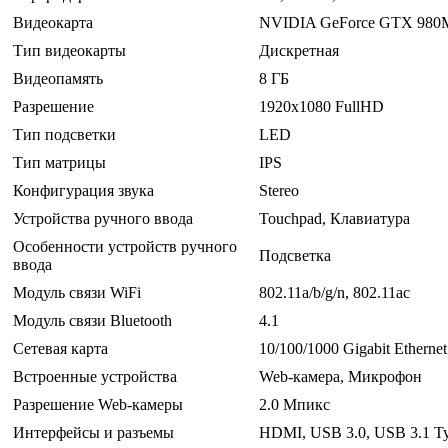
Видеокарта
NVIDIA GeForce GTX 980
Тип видеокарты
Дискретная
Видеопамять
8 ГБ
Разрешение
1920x1080 FullHD
Тип подсветки
LED
Тип матрицы
IPS
Конфигурация звука
Stereo
Устройства ручного ввода
Touchpad, Клавиатура
Особенности устройств ручного
Подсветка
ввода
Модуль связи WiFi
802.11a/b/g/n, 802.11ac
Модуль связи Bluetooth
4.1
Сетевая карта
10/100/1000 Gigabit Ethernet
Встроенные устройства
Web-камера, Микрофон
Разрешение Web-камеры
2.0 Мпикс
Интерфейсы и разъемы
HDMI, USB 3.0, USB 3.1 Ty