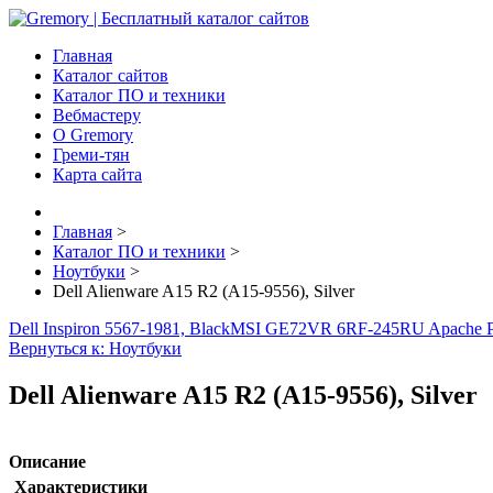
Главная
Каталог сайтов
Каталог ПО и техники
Вебмастеру
О Gremory
Греми-тян
Карта сайта
Главная
>
Каталог ПО и техники
>
Ноутбуки
>
Dell Alienware A15 R2 (A15-9556), Silver
Dell Inspiron 5567-1981, Black
MSI GE72VR 6RF-245RU Apache Pr
Вернуться к: Ноутбуки
Dell Alienware A15 R2 (A15-9556), Silver
Описание
Характеристики