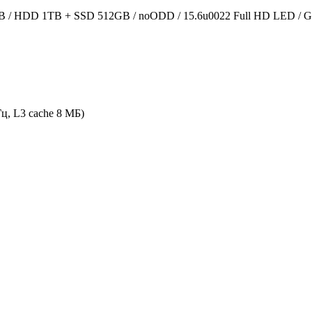
B / HDD 1TB + SSD 512GB / noODD / 15.6u0022 Full HD LED / GF
Гц, L3 cache 8 МБ)