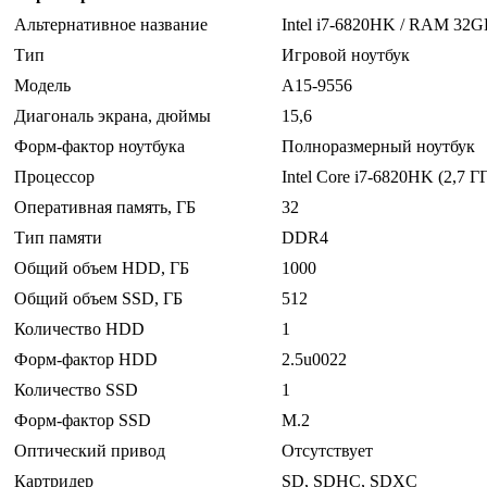
Альтернативное название
Intel i7-6820HK / RAM 32G
Тип
Игровой ноутбук
Модель
A15-9556
Диагональ экрана, дюймы
15,6
Форм-фактор ноутбука
Полноразмерный ноутбук
Процессор
Intel Core i7-6820HK (2,7 Г
Оперативная память, ГБ
32
Тип памяти
DDR4
Общий объем HDD, ГБ
1000
Общий объем SSD, ГБ
512
Количество HDD
1
Форм-фактор HDD
2.5u0022
Количество SSD
1
Форм-фактор SSD
M.2
Оптический привод
Отсутствует
Картридер
SD, SDHC, SDXC