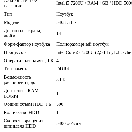
Альтернативное
Intel i5-7200U / RAM 4GB / HDD 500
название
Тип
Ноутбук
Модель
5468-3317
Диагональ экрана,
14
дюймы
Форм-фактор ноутбука
Полноразмерный ноутбук
Процессор
Intel Core i5-7200U (2,5 ГГц, L3 cach
Оперативная память, ГБ
4
Тип памяти
DDR4
Возможность
8 ГБ
расширения, до
Доп. слоты RAM
1
памяти
Общий объем HDD, ГБ
500
Количество HDD
1
Скорость вращения
5400 об/мин
шпинделя HDD