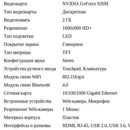
Видеокарта
NVIDIA GeForce 920M
Тип видеокарты
Дискретная
Видеопамять
2 ГБ
Разрешение
1600x900 HD+
Тип подсветки
LED
Покрытие экрана
Глянцевое
Тип матрицы
TFT
Конфигурация звука
Stereo
Устройства ручного ввода
Touchpad, Клавиатура
Модуль связи WiFi
802.11b/g/n
Модуль связи Bluetooth
4.0
Сетевая карта
10/100/1000 Gigabit Ethernet
Встроенные устройства
Web-камера, Микрофон
Разрешение Web-камеры
1 Мпикс
Материал корпуса
Пластик
Интерфейсы и разъемы
HDMI, RJ-45, USB 2.0, USB 3.0, 