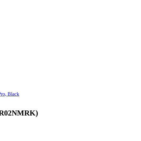
o, Black
0MR02NMRK)