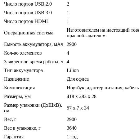
Число портов USB 2.0
2
Число портов USB 3.0
1
Число портов HDMI
1
Изготовителем на настоящий това
Операционная система
правообладателем.
Емкость аккумулятора, мАч
2900
Кол-во элементов
4
Заявленное время работы, ч
4
Тип аккумулятора
Li-ion
Назначение
Для офиса
Комплектация
Ноутбук, адаптер питания, кабел
Размеры, мм
418 x 283 x 28
Размер упаковки (ДхШхВ),
57 x 7 x 34
см
Вес, г
2900
Вес в упаковке, г
3640
Гарантия
1 год