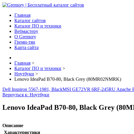
Главная
Каталог сайтов
Каталог ПО и техники
Вебмастеру
О Gremory
Греми-тян
Карта сайта
Главная
>
Каталог ПО и техники
>
Ноутбуки
>
Lenovo IdeaPad B70-80, Black Grey (80MR02NMRK)
Dell Inspiron 5567-1981, Black
MSI GE72VR 6RF-245RU Apache Pr
Вернуться к: Ноутбуки
Lenovo IdeaPad B70-80, Black Grey (8
Описание
Характеристики