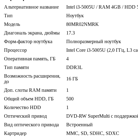
Альтернативное название
Intel i3-5005U / RAM 4GB / HDD 
Тип
Ноутбук
Модель
80MR02NMRK
Диагональ экрана, дюймы
17.3
Форм-фактор ноутбука
Полноразмерный ноутбук
Процессор
Intel Core i3-5005U (2,0 ГГц, L3 c
Оперативная память, ГБ
4
Тип памяти
DDR3L
Возможность расширения,
16 ГБ
до
Доп. слоты RAM памяти
1
Общий объем HDD, ГБ
500
Количество HDD
1
Оптический привод
DVD-RW SuperMulti с поддержко
Вид оптического привода
Встроенный
Картридер
MMC, SD, SDHC, SDXC