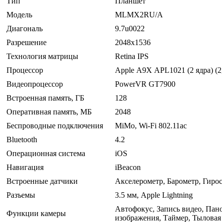
Тип
Планшет
Модель
MLMX2RU/A
Диагональ
9.7u0022
Разрешение
2048x1536
Технология матрицы
Retina IPS
Процессор
Apple А9Х APL1021 (2 ядра) (2
Видеопроцессор
PowerVR GT7900
Встроенная память, ГБ
128
Оперативная память, МБ
2048
Беспроводные подключения
MiMo, Wi-Fi 802.11ac
Bluetooth
4.2
Операционная система
iOS
Навигация
iBeacon
Встроенные датчики
Акселерометр, Барометр, Гиро
Разъемы
3.5 мм, Apple Lightning
Автофокус, Запись видео, Пан
Функции камеры
изображения, Таймер, Тыловая