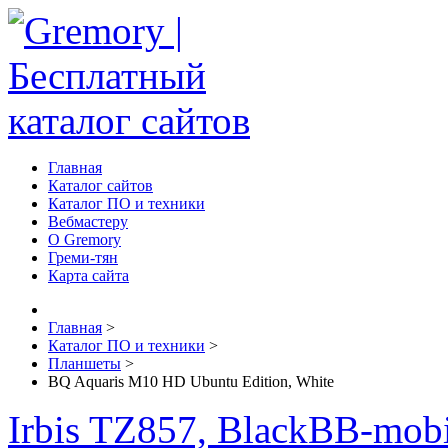
Главная
Каталог сайтов
Каталог ПО и техники
Вебмастеру
О Gremory
Греми-тян
Карта сайта
Главная
>
Каталог ПО и техники
>
Планшеты
>
BQ Aquaris M10 HD Ubuntu Edition, White
Irbis TZ857, Black
BB-mobi