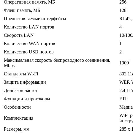
Оперативная память, МБ
256
Флеш-память, МБ
128
Предоставляемые интерфейсы
RJ-45,
Количество LAN портов
4
Скорость LAN
10/100
Количество WAN портов
1
Количество USB портов
2
Максимальная скорость беспроводного соединения,
1900
Mbps
Стандарты Wi-Fi
802.11a
Защита информации
WEP, 
Диапазон частот
2.4 ГГ
Функции и протоколы
FTP
Особенности
Медиа
WiFi-р
Комплектация
инстр
Размеры, мм
285 x 