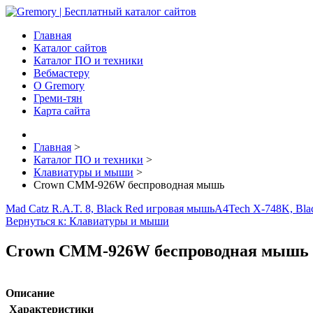
Главная
Каталог сайтов
Каталог ПО и техники
Вебмастеру
О Gremory
Греми-тян
Карта сайта
Главная
>
Каталог ПО и техники
>
Клавиатуры и мыши
>
Crown CMM-926W беспроводная мышь
Mad Catz R.A.T. 8, Black Red игровая мышь
A4Tech X-748K, Bla
Вернуться к: Клавиатуры и мыши
Crown CMM-926W беспроводная мышь
Описание
Характеристики