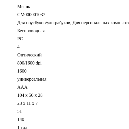
Мышь
CM000001037
Для ноутбуков/ультрабуков, Для персональных компьют
Беспроводная
PC
4
Оптический
800/1600 dpi
1600
универсальная
ААА
104 х 56 х 28
23 x 11 x 7
51
140
1 год